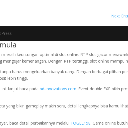
Next Entr
dPress
emula
 meraih keuntungan optimal di slot online. RTP slot gacor menawarka
 yang mengejar kemenangan. Dengan RTP tertinggi, slot online mam
t tanpa harus mengeluarkan banyak uang. Dengan berbagai pilihan per
t lebih tinggi.
ini, lanjut baca pada
bd-innovations.com
. Event double EXP bikin pro
eta yang bikin gameplay makin seru, detail lengkapnya bisa kamu lih
layer, baca detail perbaikannya melalui
TOGEL158
. Game online butuh k