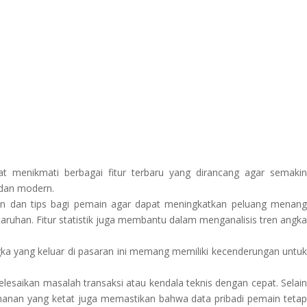
.
t menikmati berbagai fitur terbaru yang dirancang agar semaki
 dan modern.
 dan tips bagi pemain agar dapat meningkatkan peluang menang
uhan. Fitur statistik juga membantu dalam menganalisis tren angka
ka yang keluar di pasaran ini memang memiliki kecenderungan untu
esaikan masalah transaksi atau kendala teknis dengan cepat. Selai
manan yang ketat juga memastikan bahwa data pribadi pemain tetap