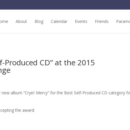
ome
About
Blog
Calendar
Events
Friends
Paramo
lf-Produced CD” at the 2015
nge
r new album “Cryin’ Mercy” for the Best Self-Produced CD category fo
ccepting the award: