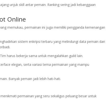
i ajang unjuk skill antar pemain. Ranking sering jadi kebanggaan
ot Online
al yang memukau, permainan ini juga memiliki pengganda kemenangan
ghadirkan sistem enkripsi terbaru yang melindungi data pemain dan
ribadi.
u. Tim harus bekerja sama untuk mengalahkan guild lain.
interface elegan, serta variasi tema permainan yang mampu
ain. Banyak pemain jadi lebih hati-hati.
at menikmati permainan yang seru sekaligus peluang besar untuk