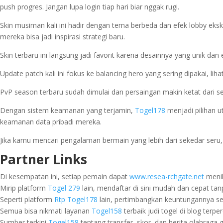
push progres. Jangan lupa login tiap hari biar nggak rugi.
Skin musiman kali ini hadir dengan tema berbeda dan efek lobby eksklu
mereka bisa jadi inspirasi strategi baru.
Skin terbaru ini langsung jadi favorit karena desainnya yang unik dan e
Update patch kali ini fokus ke balancing hero yang sering dipakai, lih
PvP season terbaru sudah dimulai dan persaingan makin ketat dari 
Dengan sistem keamanan yang terjamin,
Togel178
menjadi pilihan 
keamanan data pribadi mereka.
Jika kamu mencari pengalaman bermain yang lebih dari sekedar seru
Partner Links
Di kesempatan ini, setiap pemain dapat
www.resea-rchgate.net
menik
Mirip platform
Togel 279
lain, mendaftar di sini mudah dan cepat tanp
Seperti platform
Rtp Togel178
lain, pertimbangkan keuntungannya s
Semua bisa nikmati layanan
Togel158
terbaik judi togel di blog terpe
Sumber terkini
Togel158
tentang transfer, skor, dan berita olahraga gl