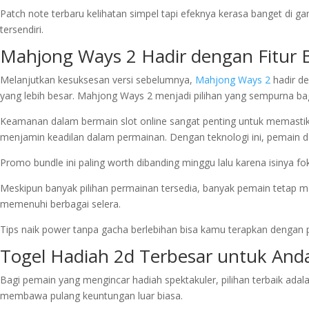
Patch note terbaru kelihatan simpel tapi efeknya kerasa banget di g
tersendiri.
Mahjong Ways 2 Hadir dengan Fitur
Melanjutkan kesuksesan versi sebelumnya,
Mahjong Ways 2
hadir de
yang lebih besar. Mahjong Ways 2 menjadi pilihan yang sempurna ba
Keamanan dalam bermain slot online sangat penting untuk memasti
menjamin keadilan dalam permainan. Dengan teknologi ini, pemain d
Promo bundle ini paling worth dibanding minggu lalu karena isinya f
Meskipun banyak pilihan permainan tersedia, banyak pemain tetap
memenuhi berbagai selera.
Tips naik power tanpa gacha berlebihan bisa kamu terapkan dengan
Togel Hadiah 2d Terbesar untuk An
Bagi pemain yang mengincar hadiah spektakuler, pilihan terbaik adal
membawa pulang keuntungan luar biasa.