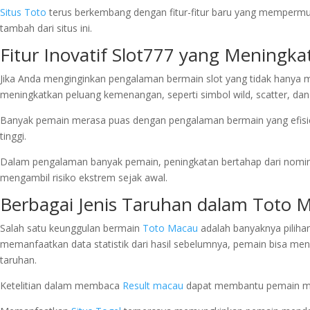
Situs Toto
terus berkembang dengan fitur-fitur baru yang mempermu
tambah dari situs ini.
Fitur Inovatif Slot777 yang Mening
Jika Anda menginginkan pengalaman bermain slot yang tidak hanya
meningkatkan peluang kemenangan, seperti simbol wild, scatter, d
Banyak pemain merasa puas dengan pengalaman bermain yang efi
tinggi.
Dalam pengalaman banyak pemain, peningkatan bertahap dari nomin
mengambil risiko ekstrem sejak awal.
Berbagai Jenis Taruhan dalam Toto
Salah satu keunggulan bermain
Toto Macau
adalah banyaknya pilihan
memanfaatkan data statistik dari hasil sebelumnya, pemain bisa me
taruhan.
Ketelitian dalam membaca
Result macau
dapat membantu pemain mene