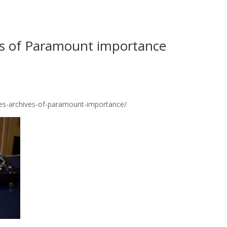
es of Paramount importance
es-archives-of-paramount-importance/